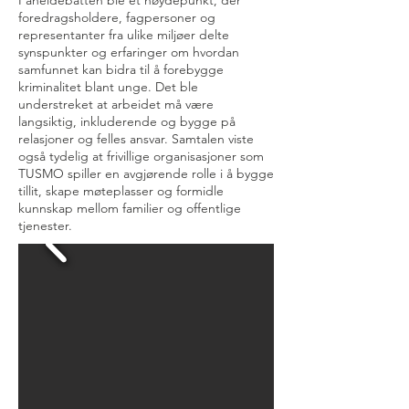
Paneldebatten ble et høydepunkt, der
foredragsholdere, fagpersoner og
representanter fra ulike miljøer delte
synspunkter og erfaringer om hvordan
samfunnet kan bidra til å forebygge
kriminalitet blant unge. Det ble
understreket at arbeidet må være
langsiktig, inkluderende og bygge på
relasjoner og felles ansvar. Samtalen viste
også tydelig at frivillige organisasjoner som
TUSMO spiller en avgjørende rolle i å bygge
tillit, skape møteplasser og formidle
kunnskap mellom familier og offentlige
tjenester.