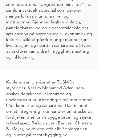
som hovedtema "Ungdomskriminalitet" – et
samfunnsaktuelt spørsmål som berører
mange lokalsamfunn, familier og
institusjoner. Gjennom faglige innlegg,
paneldebatter og gruppesamtaler ble det
satt søkelys på hvordan sosial, økonomisk og
kulturell ulikhet påvirker unge menneskers
livssituasjon, og hvordan samarbeid på tvers
av sektorer kan bidra til trygghet, mestring
og inkludering.
Konferansen ble åpnet av TUSMOs
styreleder, Kassim Mohamed Adan, som
ønsket deltakerne velkommen og
understreket at utfordringer må møtes med
håp, kunnskap og samarbeid. Han minnet
om at integrering ikke handler om å viske ut
forskjeller, men om å bygge broer og styrke
fellesskapet. Byrådsleder i Bergen, Christine
B. Meyer, holdt den offisielle åpningstalen
og la vekt på at forebygging av