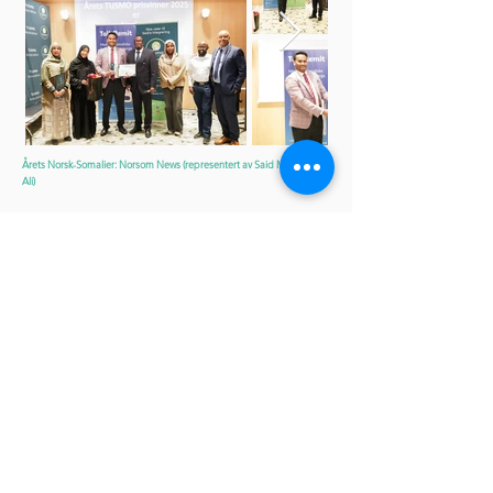
Årets Norsk-Somalier: Norsom News (representert av Said Mahamud
Ali)
TUSMO ønsker å rette en stor takk til alle
deltakere for deres engasjement, og til
lederne for de parallelle sesjonene for deres
innsats i å skape gode samtaler og
refleksjoner. En spesiell takk går også til
foredragsholderne Renate Trellevik og
Jamal Diriye for deres sterke faglige bidrag,
til byrådsleder Christine B. Meyer for en
inspirerende åpningstale, og til TUSMO-
teamet og alle frivillige som bidro til en
vellykket gjennomføring. Takk også til Ali
Osman Egeh som bidro veldig interessant