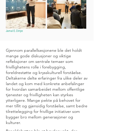
Jamal E. Diriye
Gjennom parallellsesjonene ble det holdt
mange gode diskusjoner og viktige
refleksjoner om sentrale temaer som
frivillighetens rolle i forebygging,
foreldrestøtte og krysskulturell forståelse.
Deltakerne delte erfaringer fra ulike deler av
landet og kom med konkrete anbefalinger
for hvordan samarbeidet mellom offentlige
tjenester og frivilligheten kan styrkes
ytterligere. Mange pekte på behovet for
mer tillit og gjensidig forståelse, samt bedre
tilrettelegging for frivillige initiativer som
bygger bro mellom generasjoner og
kulturer.