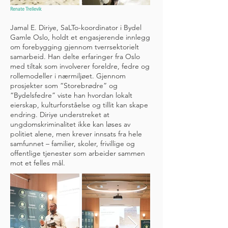
Renate Trellevik
Jamal E. Diriye, SaLTo-koordinator i Bydel
Gamle Oslo, holdt et engasjerende innlegg
om forebygging gjennom tverrsektorielt
samarbeid. Han delte erfaringer fra Oslo
med tiltak som involverer foreldre, fedre og
rollemodeller i nærmiljøet. Gjennom
prosjekter som “Storebrødre” og
“Bydelsfedre” viste han hvordan lokalt
eierskap, kulturforståelse og tillit kan skape
endring. Diriye understreket at
ungdomskriminalitet ikke kan løses av
politiet alene, men krever innsats fra hele
samfunnet – familier, skoler, frivillige og
offentlige tjenester som arbeider sammen
mot et felles mål.