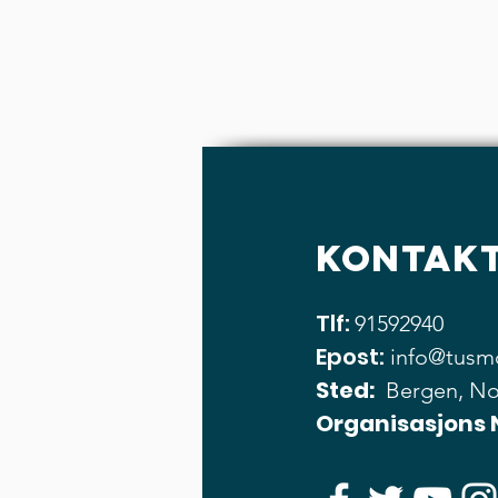
Kontakt
Tlf:
91592940
Epost:
info@tusm
Sted:
Bergen, No
Organisasjons