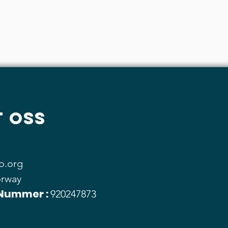
 oss
o.org
rway
 Nummer :
920247873