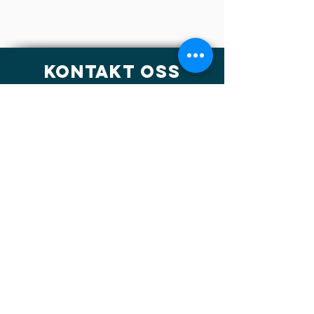
Kontakt oss
Tlf:
91592940
Epost:
info@tusmo.org
Sted:
Bergen, Norway
Organisasjons Nummer
:
920247873