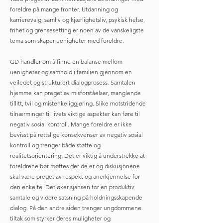
foreldre på mange fronter. Utdanning og
karrierevalg, samliv og kjærlighetsliv, psykisk helse,
frihet og grensesetting er noen av de vanskeligste
tema som skaper uenigheter med foreldre.
GD handler om å finne en balanse mellom
uenigheter og samhold i familien gjennom en
veiledet og strukturert dialogprosess. Samtalen
hjemme kan preget av misforståelser, manglende
tillitt, tvil og mistenkeliggjøring. Slike motstridende
tilnærminger til livets viktige aspekter kan føre til
negativ sosial kontroll. Mange foreldre er ikke
bevisst på rettslige konsekvenser av negativ sosial
kontroll og trenger både støtte og
realitetsorientering. Det er viktig å understrekke at
foreldrene bør møttes der de er og diskusjonene
skal være preget av respekt og anerkjennelse for
den enkelte. Det øker sjansen for en produktiv
samtale og videre satsning på holdningsskapende
dialog. På den andre siden trenger ungdommene
tiltak som styrker deres muligheter og