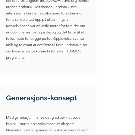
flerkulturell ungdom (
https://www.tusmo.org/mentor-
utdanningskurs).
Deltakende ungdom visste
interesse i å kunne ha dialog med foreldrene om
tema som ble tatt opp på utdanningen.
Konsekvensen var en serie møter for foreldre om
ungdommenes fokus på dialog og det førte til et
felles møte for begge parter. Opplevelsen var så
unik og relevant at det førte til flere undersøkelser
om hvordan dette kunne få fotfeste i TUSMOs
programmer.
Generasjons-konsept
Med generasjon menes det grad utviklet sosial
kapital i Norge og opplevelsen av diaspora
tilværelse. Første generasjon bistår av foreldre som