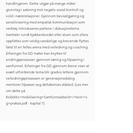
handlingsrom. Dette utgjør på mange måter
grunnlag i satsning mot negativ sosial kontroll og
vold i nærerelasjoner. Gjennom bevisstgjøring og
sensitivisering med empatisk kommunikasjon som
verktøy introduseres partene i diskusjonstema.
Samtaler rundt kjøkkenbordet eller stuen som ellers
oppfattes som veldig vanskelige og krevende flyttes
først til en felles arena med veiledning og coaching.
Erfaringer fra GD møter kan knyttes til
endringsprosesser gjennom læring og tilpasning i
samfunnet. Erfaringer fra GD gjennom årene viser at
svært utfordrende tema blir gradvis lettere gjennom
veiledningsprosessen er generasjonsdialog
mentorer tilpasser seg deltakernes ståsted. (Les mer
om dette på
Kollektiv+mobilisering+Samfunnsarbeid+i+teori+o
g+praksis.pdf - kapital 7).