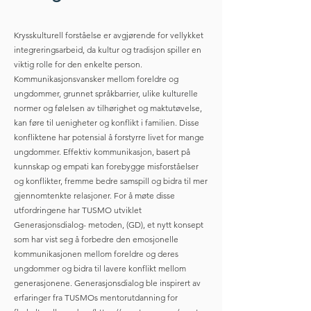
Krysskulturell forståelse er avgjørende for vellykket
integreringsarbeid, da kultur og tradisjon spiller en
viktig rolle for den enkelte person.
Kommunikasjonsvansker mellom foreldre og
ungdommer, grunnet språkbarrier, ulike kulturelle
normer og følelsen av tilhørighet og maktutøvelse,
kan føre til uenigheter og konflikt i familien. Disse
konfliktene har potensial å forstyrre livet for mange
ungdommer. Effektiv kommunikasjon, basert på
kunnskap og empati kan forebygge misforståelser
og konflikter, fremme bedre samspill og bidra til mer
gjennomtenkte relasjoner. For å møte disse
utfordringene har TUSMO utviklet
Generasjonsdialog- metoden, (GD), et nytt konsept
som har vist seg å forbedre den emosjonelle
kommunikasjonen mellom foreldre og deres
ungdommer og bidra til lavere konflikt mellom
generasjonene. Generasjonsdialog ble inspirert av
erfaringer fra TUSMOs mentorutdanning for