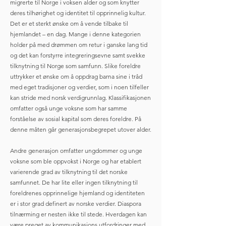
migrerte til Norge i voksen alder og som knytter
deres tilhørighet og identitet til opprinnelig kultur.
Det er et sterkt ønske om å vende tilbake til
hjemlandet – en dag. Mange i denne kategorien
holder på med drømmen om retur i ganske lang tid
og det kan forstyrre integreringsevne samt svekke
tilknytning til Norge som samfunn. Slike foreldre
uttrykker et ønske om å oppdrag barna sine i tråd
med eget tradisjoner og verdier, som i noen tilfeller
kan stride med norsk verdigrunnlag. Klassifikasjonen
omfatter også unge voksne som har samme
forståelse av sosial kapital som deres foreldre. På
denne måten går generasjonsbegrepet utover alder.
Andre generasjon omfatter ungdommer og unge
voksne som ble oppvokst i Norge og har etablert
varierende grad av tilknytning til det norske
samfunnet. De har lite eller ingen tilknytning til
foreldrenes opprinnelige hjemland og identiteten
er i stor grad definert av norske verdier. Diaspora
tilnærming er nesten ikke til stede. Hverdagen kan
være preget av kommunikasjons utfordringer med