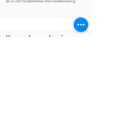
de er uten fordømmelse eller karakterisering.
Kompetanse-heving og
kurs
Selv om GD relevant for aktører som arbeider med
minoritetsgrupper slik som offentlige ansatte i
kommunale eller statlig tjenester. Det er utarbeidet
kurspakker for alle som ønsker å styrke sin
krysskulturelle kompetanse og som ønsker å bruke
generasjonsdialog som en dialogmetode. Det
kursprogrammet som er utviklet, tar sikte på å gi
deltakerne en dypere forståelse for krysskulturell
kommunikasjon og konflikthåndtering, samt å gi
innføring i migrasjon og diaspora tilværelse.
Gjennom en kombinasjon av teori og praktiske