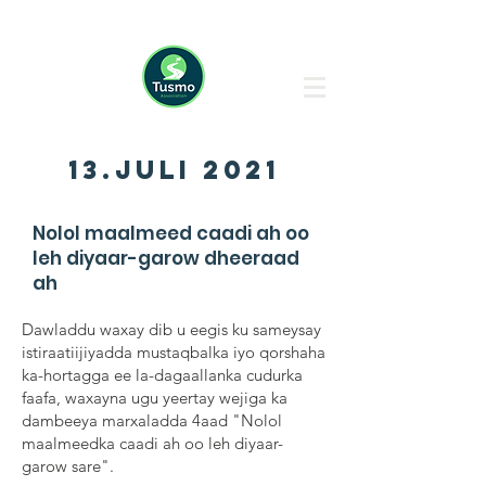
13.juli 2021
Nolol maalmeed caadi ah oo
leh diyaar-garow dheeraad
ah
Dawladdu waxay dib u eegis ku sameysay
istiraatiijiyadda mustaqbalka iyo qorshaha
ka-hortagga ee la-dagaallanka cudurka
faafa, waxayna ugu yeertay wejiga ka
dambeeya marxaladda 4aad "Nolol
maalmeedka caadi ah oo leh diyaar-
garow sare".