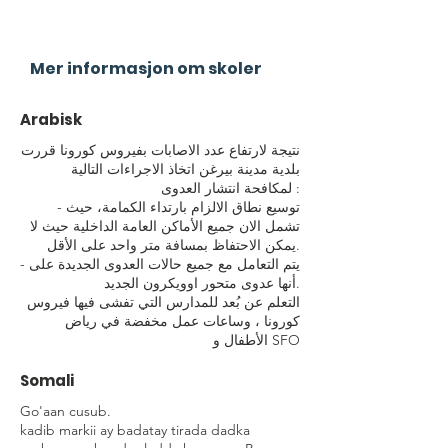
Mer informasjon om skoler
Arabisk
نتيجة لارتفاع عدد الاصابات بفيروس كورونا قررت
بلدية مدينة بيرغن اتخاذ الاجراءات التالية
لمكافحة انتشار العدوى :
- توسيع نطاق الالزام بارتداء الكمامة، حيث
تشمل الان جميع الأماكن العامة الداخلية حيث لا
يمكن الاحتفاظ بمسافة متر واحد على الأقل.
- يتم التعامل مع جميع حالات العدوى الجديدة على
أنها عدوى متحور اوويكرون الجديد.
التعلم عن بُعد للمدارس التي تفشى فيها فيروس
كورونا ، وساعات عمل مخفضة في رياض
الأطفال و SFO
Somali
Go'aan cusub.
kadib markii ay badatay tirada dadka