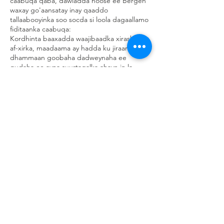
caabuqa qaba, dawladda hoose ee Bergen
waxay go'aansatay inay qaaddo
tallaabooyinka soo socda si loola dagaallamo
fiditaanka caabuqa:
Kordhinta baaxadda waajibaadka xirashada
af-xirka, maadaama ay hadda ku jiraan
dhammaan goobaha dadweynaha ee
gudaha ee ayna suurtagalka ahayn in la
ilaaliyo masaafada ugu yaraan hal mitir.
- Dhammaan caabuqyada cusub waxa loo
dhaqmi doonaa sidii caabuq nooca omijron
ee cusub.
Iskuulada uu ku badan yahay caabuqa
fayrusks ayaa loo bedeli doonaa barashada
fogaan araga. Saacadaha shaqada SFO iyo
xanaanooyinka ayaa la yarayn doonaa.
LINK