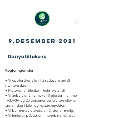
9.desember 2021
De nye tiltakene
Regjeringen sier:
• Vi oppfordrer alle til å redusere antall
nærkontakter.
• Meteren er tilbake – hold avstand!
• Vi anbefaler å ha maks 10 gjester hjemme
-+33+3+ og 20 personer på julaften eller en
annen dag i jule- og nyttårshøytiden.
• Vi bør møtes utendørs når det er mulig.
• Vi innfører påbud om munnbind når det