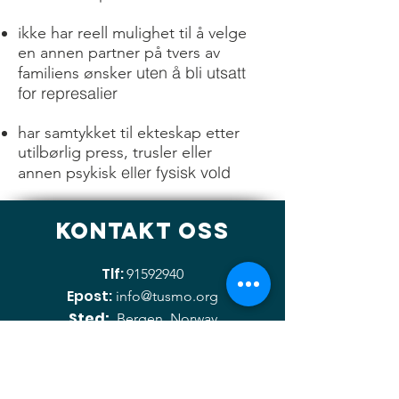
ikke har reell mulighet til å velge
en annen partner på tvers av
uten å bli utsatt
familiens ønsker
for represalier
har samtykket til ekteskap etter
utilbørlig press, trusler eller
eller fysisk vold
annen psykisk
Kontakt oss
Tlf:
91592940
Epost:
info@tusmo.org
Sted:
Bergen, Norway
Organisasjons Nummer
:
920247873