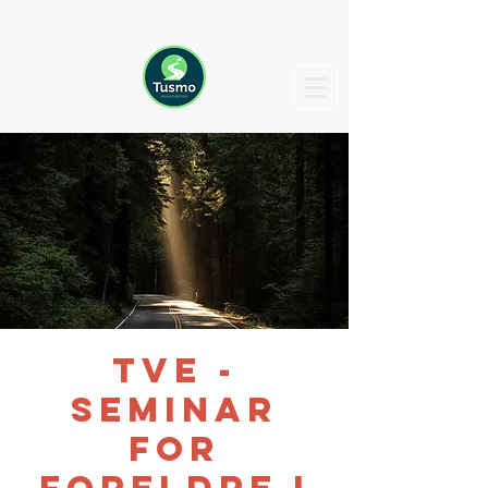
TVE -
Seminar
for