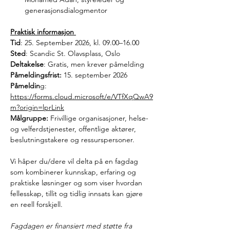
generasjonsdialogmentor 
Praktisk informasjon
Tid
: 25. September 2026, kl. 09.00–16.00 
Sted
: Scandic St. Olavsplass, Oslo 
Deltakelse
: Gratis, men krever påmelding 
Påmeldingsfrist: 
15. september 2026 
Påmeldin
g: 
https://forms.cloud.microsoft/e/VTfXqQwA9
m?origin=lprLink
Målgruppe: 
Frivillige organisasjoner, helse- 
og velferdstjenester, offentlige aktører, 
beslutningstakere og ressurspersoner.
Vi håper du/dere vil delta på en fagdag 
som kombinerer kunnskap, erfaring og 
praktiske løsninger og som viser hvordan 
fellesskap, tillit og tidlig innsats kan gjøre 
en reell forskjell. 
Fagdagen er finansiert med støtte fra 