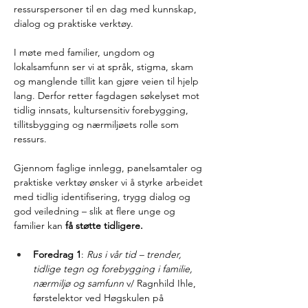
ressurspersoner til en dag med kunnskap, 
dialog og praktiske verktøy. 
I møte med familier, ungdom og 
lokalsamfunn ser vi at språk, stigma, skam 
og manglende tillit kan gjøre veien til hjelp 
lang. Derfor retter fagdagen søkelyset mot 
tidlig innsats, kultursensitiv forebygging, 
tillitsbygging og nærmiljøets rolle som 
ressurs. 
Gjennom faglige innlegg, panelsamtaler og 
praktiske verktøy ønsker vi å styrke arbeidet 
med tidlig identifisering, trygg dialog og 
god veiledning – slik at flere unge og 
familier kan 
få støtte tidligere.
Foredrag 1
: 
Rus i vår tid – trender, 
tidlige tegn og forebygging i familie, 
nærmiljø og samfunn
 v/ Ragnhild Ihle, 
førstelektor ved Høgskulen på 