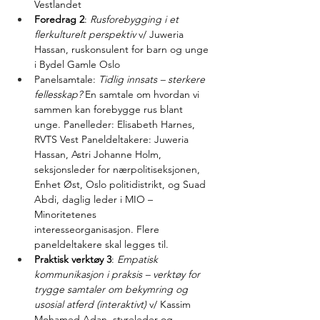
Vestlandet 
Foredrag 2
: 
Rusforebygging i et 
flerkulturelt perspektiv
 v/ Juweria 
Hassan, ruskonsulent for barn og unge 
i Bydel Gamle Oslo 
Panelsamtale: 
Tidlig innsats – sterkere 
fellesskap?
 En samtale om hvordan vi 
sammen kan forebygge rus blant 
unge. Panelleder: Elisabeth Harnes, 
RVTS Vest Paneldeltakere: Juweria 
Hassan, Astri Johanne Holm, 
seksjonsleder for nærpolitiseksjonen, 
Enhet Øst, Oslo politidistrikt, og Suad 
Abdi, daglig leder i MIO – 
Minoritetenes 
interesseorganisasjon. Flere 
paneldeltakere skal legges til. 
Praktisk verktøy 3
: 
Empatisk 
kommunikasjon i praksis – verktøy for 
trygge samtaler om bekymring og 
usosial atferd (interaktivt)
 v/ Kassim 
Mohamed Adan, styreleder og 